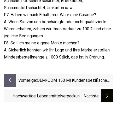
Schachtel, Geschenkschachtel, Briefkasten,
Schaumstoffschachtel, Umkarton usw
F7. Haben wir nach Erhalt Ihrer Ware eine Garantie?
A: Wenn Sie von uns beschädigte oder nicht qualifizierte
Waren erhalten, zahlen wir Ihren Verlust zu 100 % und ohne
jegliche Bedingungen.
F8. Soll ich meine eigene Marke machen?
A: Sicherlich könnten wir Ihr Logo und Ihre Marke erstellen.
Mindestbestellmenge ≥ 1000 Stück, das ist in Ordnung.
Vorherige:
OEM/ODM 150 Ml Kundenspezifische
Leere Shampoo- Und Spülungs-
Quetschflaschen
Hochwertige Lebensmittelverpackung,
:nächste
Kundenspezifische Kunststoff-
Wasserkrug-Kappenform Mit Deckel