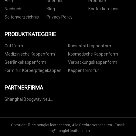
Heim
Über uns
Produkte
Nachricht
Blog
Kontaktiere uns
Seitenverzeichnis
Privacy Policy
PRODUKTKATEGORIE
Griffform
Kunststoffkappenform
Medizinische Kappenform
Kosmetische Kappenform
Getränkekappenform
Verpackungskappenform
Form für Körperpflegekappen
Kappenform für
Lebensmittelverpackungen
PARTNERFIRMA
Shanghai Boogway Neu
Materialien Co., Ltd
Copyright © de.honglei-leather.com, Alle Rechte vorbehalten. Email:
tina@honglei-leather.com