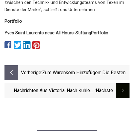
zwischen den Technik- und Entwicklungsteams von Texen im
Dienste der Marke“, schließt das Unternehmen.
Portfolio
Yves Saint Laurents neue All Hours-Stiftung
Portfolio
Vorherige:
Zum Warenkorb Hinzufügen: Die Besten
Beauty-Produkte Zum Shoppen Im Juli
2023
Nachrichten Aus Victoria: Nach Kühlem,
:nächste
Regnerischem Wetter Tauchen Rund Um
Melbourne Giftige Pilze Auf