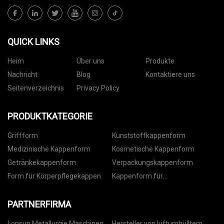
QUICK LINKS
Heim
Über uns
Produkte
Nachricht
Blog
Kontaktiere uns
Seitenverzeichnis
Privacy Policy
PRODUKTKATEGORIE
Griffform
Kunststoffkappenform
Medizinische Kappenform
Kosmetische Kappenform
Getränkekappenform
Verpackungskappenform
Form für Körperpflegekappen
Kappenform für
Lebensmittelverpackungen
PARTNERFIRMA
Lonsun Metallurgie Maschinen
Hersteller von luftumhülltem