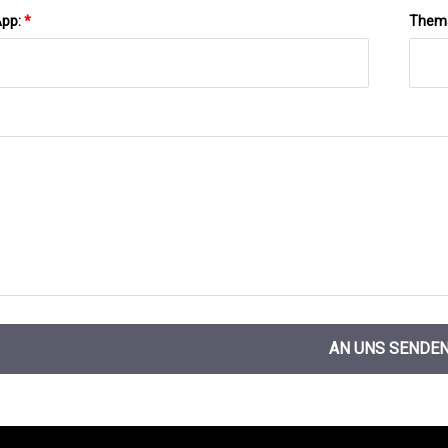
App:
*
Them
AN UNS SENDE