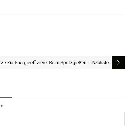
ze Zur Energieeffizienz Beim Spritzgießen In
:nächste
Der Verpackungsindustrie
:
*