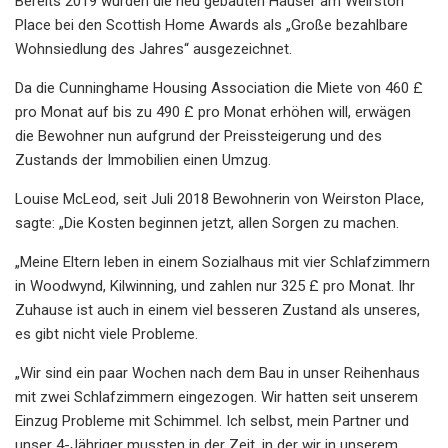
Bereits 2019 wurden die neu gebauten Häuser am Weirston
Place bei den Scottish Home Awards als „Große bezahlbare
Wohnsiedlung des Jahres“ ausgezeichnet.
Da die Cunninghame Housing Association die Miete von 460 £
pro Monat auf bis zu 490 £ pro Monat erhöhen will, erwägen
die Bewohner nun aufgrund der Preissteigerung und des
Zustands der Immobilien einen Umzug.
Louise McLeod, seit Juli 2018 Bewohnerin von Weirston Place,
sagte: „Die Kosten beginnen jetzt, allen Sorgen zu machen.
„Meine Eltern leben in einem Sozialhaus mit vier Schlafzimmern
in Woodwynd, Kilwinning, und zahlen nur 325 £ pro Monat. Ihr
Zuhause ist auch in einem viel besseren Zustand als unseres,
es gibt nicht viele Probleme.
„Wir sind ein paar Wochen nach dem Bau in unser Reihenhaus
mit zwei Schlafzimmern eingezogen. Wir hatten seit unserem
Einzug Probleme mit Schimmel. Ich selbst, mein Partner und
unser 4-Jähriger mussten in der Zeit, in der wir in unserem