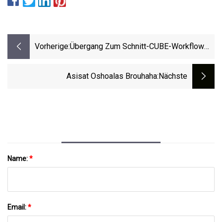
Vorherige:
Übergang Zum Schnitt-CUBE-Workflow
Für Die Generierung Und Abbildung Von
Organoiden Mit Lokalisierter
Asisat Oshoalas Brouhaha
:nächste
Differenzierung
Name:
*
Email:
*