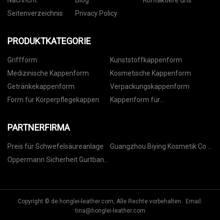
Nachricht
Blog
Kontaktiere uns
Seitenverzeichnis
Privacy Policy
PRODUKTKATEGORIE
Griffform
Kunststoffkappenform
Medizinische Kappenform
Kosmetische Kappenform
Getränkekappenform
Verpackungskappenform
Form für Körperpflegekappen
Kappenform für
Lebensmittelverpackungen
PARTNERFIRMA
Preis für Schwefelsäureanlage
Guangzhou Biying Kosmetik Co .,
Ltd .
Oppermann Sicherheit Gurtband
(Kunshan) Co., Ltd.
Copyright © de.honglei-leather.com, Alle Rechte vorbehalten. Email:
tina@honglei-leather.com