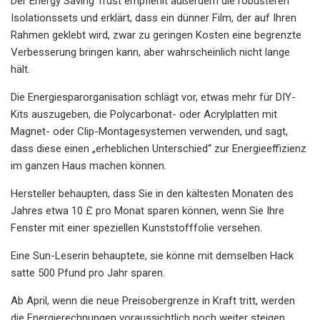
Der Energy Saving Trust empfiehlt außerdem die robusteren
Isolationssets und erklärt, dass ein dünner Film, der auf Ihren
Rahmen geklebt wird, zwar zu geringen Kosten eine begrenzte
Verbesserung bringen kann, aber wahrscheinlich nicht lange
hält.
Die Energiesparorganisation schlägt vor, etwas mehr für DIY-
Kits auszugeben, die Polycarbonat- oder Acrylplatten mit
Magnet- oder Clip-Montagesystemen verwenden, und sagt,
dass diese einen „erheblichen Unterschied“ zur Energieeffizienz
im ganzen Haus machen können.
Hersteller behaupten, dass Sie in den kältesten Monaten des
Jahres etwa 10 £ pro Monat sparen können, wenn Sie Ihre
Fenster mit einer speziellen Kunststofffolie versehen.
Eine Sun-Leserin behauptete, sie könne mit demselben Hack
satte 500 Pfund pro Jahr sparen.
Ab April, wenn die neue Preisobergrenze in Kraft tritt, werden
die Energierechnungen voraussichtlich noch weiter steigen.