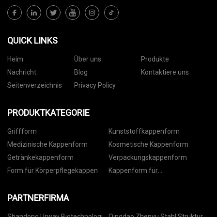
QUICK LINKS
Heim
Über uns
Produkte
Nachricht
Blog
Kontaktiere uns
Seitenverzeichnis
Privacy Policy
PRODUKTKATEGORIE
Griffform
Kunststoffkappenform
Medizinische Kappenform
Kosmetische Kappenform
Getränkekappenform
Verpackungskappenform
Form für Körperpflegekappen
Kappenform für
Lebensmittelverpackungen
PARTNERFIRMA
Shandong Urway Biotechnologie
Qingdao Zhenyu Stahl Struktur