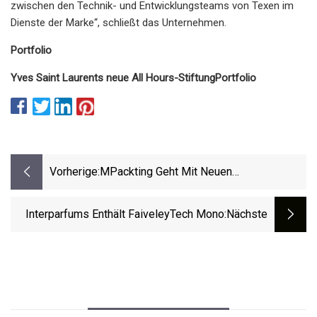
zwischen den Technik- und Entwicklungsteams von Texen im
Dienste der Marke“, schließt das Unternehmen.
Portfolio
Yves Saint Laurents neue All Hours-Stiftung
Portfolio
Vorherige:
MPackting Geht Mit Neuen
Kohlenstoffarmen
Luxusverpackungslösungen Über Holz
Interparfums Enthält FaiveleyTech Mono
:nächste
Hinaus