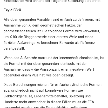
Einsteckkraft wird anhand der folgenden Gleichung berechnet:
F=y
•d•E
S
•X
Alle oben genannten Variablen sind einfach zu definieren, mit
Ausnahme von X, dem geometrischen Faktor, der
geometriespezifisch ist. Die folgende Formel wird verwendet,
um X für die Ringgeometrie einer starren Welle und eines
flexiblen Außenrings zu berechnen. Es wurde als Referenz
bereitgestellt.
Wenn das Außenrohr starr und der Innenschaft elastisch ist, ist
die Formel mit der oben genannten identisch, mit der
Ausnahme, dass v, die Poissonzahl, einen negativen Wert
gegenüber einem Plus hat, wie oben gezeigt.
Diese Berechnungen reichen für einfache zylindrische Formen
aus, sind jedoch nicht auf komplexere Formen wie
Elektronikgehäuse, Lebensmittelbehälter, Spielzeug und
Hunderte mehr anwendbar. In diesen Fällen muss die FEA
verwendet werden, um die Einsteckkräfte, zulässigen