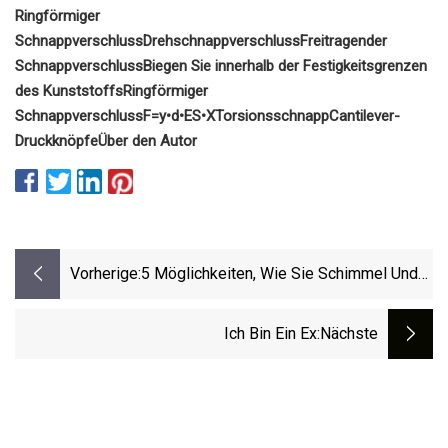
Ringförmiger
Schnappverschluss
Drehschnappverschluss
Freitragender
Schnappverschluss
Biegen Sie innerhalb der Festigkeitsgrenzen
des Kunststoffs
Ringförmiger
Schnappverschluss
F=y
•d•E
S
•X
Torsionsschnapp
Cantilever-
Druckknöpfe
Über den Autor
Vorherige:
5 Möglichkeiten, Wie Sie Schimmel Und
Kondenswasser Zu Hause Für Weniger
Als 5 £ Verhindern Können
Ich Bin Ein Ex
:nächste