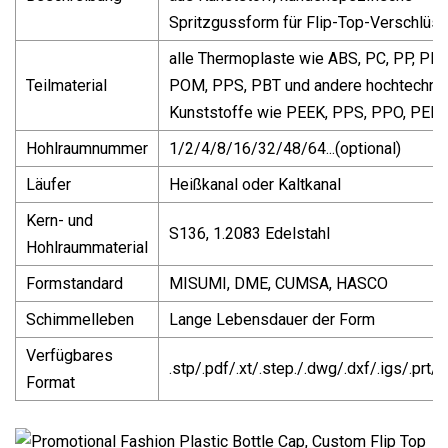
Spritzgussform für Flip-Top-Verschlüs
alle Thermoplaste wie ABS, PC, PP, PE, 
Teilmaterial
POM, PPS, PBT und andere hochtechni
Kunststoffe wie PEEK, PPS, PPO, PEI,
Hohlraumnummer
1/2/4/8/16/32/48/64...(optional)
Läufer
Heißkanal oder Kaltkanal
Kern- und
S136, 1.2083 Edelstahl
Hohlraummaterial
Formstandard
MISUMI, DME, CUMSA, HASCO
Schimmelleben
Lange Lebensdauer der Form
Verfügbares
.stp/.pdf/.xt/.step./.dwg/.dxf/.igs/.prt/.s
Format