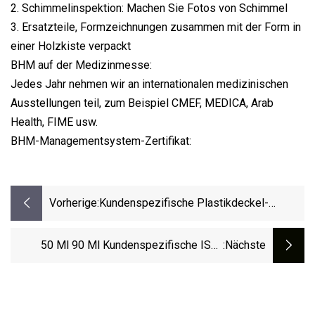
2. Schimmelinspektion: Machen Sie Fotos von Schimmel
3. Ersatzteile, Formzeichnungen zusammen mit der Form in
einer Holzkiste verpackt
BHM auf der Medizinmesse:
Jedes Jahr nehmen wir an internationalen medizinischen
Ausstellungen teil, zum Beispiel CMEF, MEDICA, Arab
Health, FIME usw.
BHM-Managementsystem-Zertifikat:
Vorherige:
Kundenspezifische Plastikdeckel-
Schrauben-Kosmetik-Flip-Disc-Top-Cap-
Form
50 Ml 90 Ml Kundenspezifische ISO-
:nächste
Zertifizierte Spritzblasform Aus Kunststoff
Für Roll-On-Flaschen Mit Mehreren
Hohlräumen Für Augenserumcreme