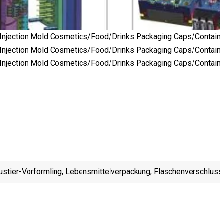
ustier-Vorformling, Lebensmittelverpackung, Flaschenverschlus
ritzgussform, Kunststoffform