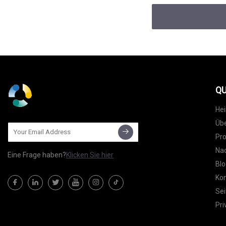
QU
He
Übe
Pr
Nac
Eine Frage haben?
Klicken Sie hier
Blo
Kon
Sei
Pri