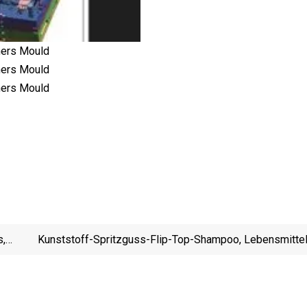
s,
Kunststoff-Spritzguss-Flip-Top-Shampoo, Lebensmittel
Gallonen Wasserkappe, Öl, Medizinischer Kosmetikgriff
Flaschenverschluss, Verschlus