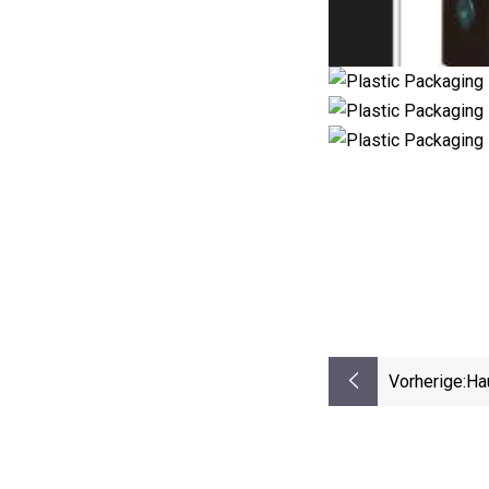
Vorherige:
Ha
Sp