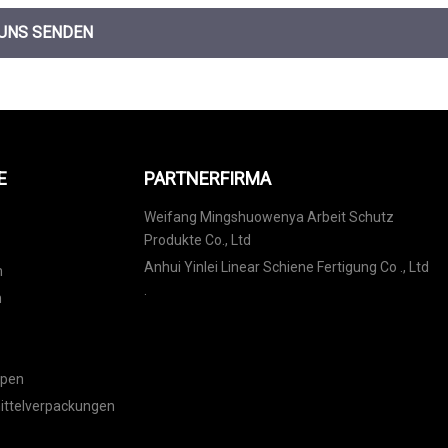
 UNS SENDEN
E
PARTNERFIRMA
Weifang Mingshuowenya Arbeit Schutz
Produkte Co., Ltd
Anhui Yinlei Linear Schiene Fertigung Co ., Ltd
m
.
m
ppen
ittelverpackungen