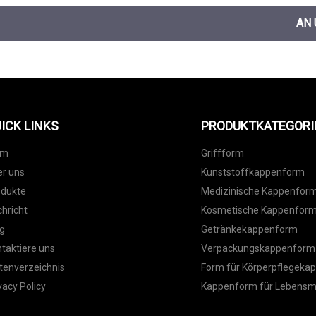
AN
ICK LINKS
PRODUKTKATEGORI
im
Griffform
r uns
Kunststoffkappenform
odukte
Medizinische Kappenfor
hricht
Kosmetische Kappenfor
g
Getränkekappenform
taktiere uns
Verpackungskappenform
tenverzeichnis
Form für Körperpflegeka
vacy Policy
Kappenform für Lebensm