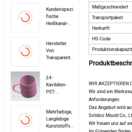
Maßgeschneidert
Kundenspezi
Fische
Transportpaket
Heißkanal-
Herkunft
Spritzgussfo
Rm Mit
HS-Code
Hersteller
Kunststoffgri
Produktionskapazit
Von
Ff Für
Transparente
Speiseölflas
Produktbesch
N
Chen
Farbeimerfor
24-
Men Aus
WIR AKZEPTIEREN 
Kavitäten-
Kunststoff
Wir sind ein Werkze
PET-
Mit Deckel
Spritzgussfo
Anforderungen.
Und Griff
Rm Für
Das Angebot wird auf
Mehrfarbige,
Kunststoff-
Solidco Mould Co., Lt
Langlebige
Lebensmittel
Wir freuen uns auf e
Kunststoffve
Verpackunge
Im Folgenden finden 