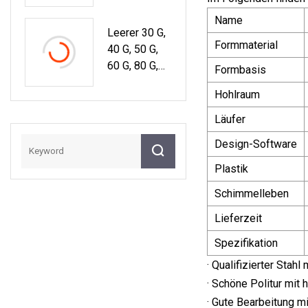
Rpackungsbe
N
Hälter,
Name
Leerer 30 G,
Plastikflasch
Formmaterial
40 G, 50 G,
Engläser,
60 G, 80 G,
Weithalskap
Formbasis
100 G, 120 G,
Penform
Hohlraum
150 G, 200 G,
250 G, 500 G
Läufer
Lebensmittel
Design-Software
Behälter,
Durchsichtig
Plastik
Es
Schimmelleben
Bonbonglas
Aus
Lieferzeit
Kunststoff
Spezifikation
Für Haustiere
· Qualifizierter Stahl
· Schöne Politur mit 
· Gute Bearbeitung m